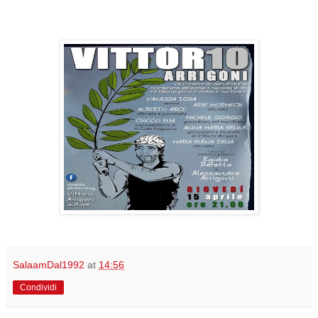
SalaamDal1992
at
14:56
Condividi