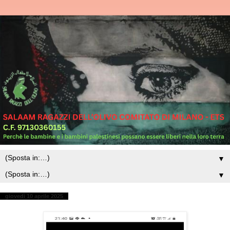
▼
▼
giovedì 10 aprile 2025