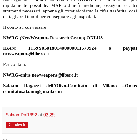
rapidamente possibile. MAP ordinerà medicine, ossigeno e altri
strumenti necessari, appena gli comunichiamo la cifra trasferita, cosi
da tagliare i tempi per consegnare agli ospedali.
Il conto su cui versare:
NWRG (NewWeapons Research Group) ONLUS
IBAN: IT59Y0501801400000011670924 o paypal
newweapons@libero.it
Per contatti:
NWRG-onlus newweapons@libero.it
Salaam Ragazzi dell’Olivo-Comitato di Milano –Onlus
comitatosalaam@gmail.com
SalaamDal1992
at
02:29
Condividi