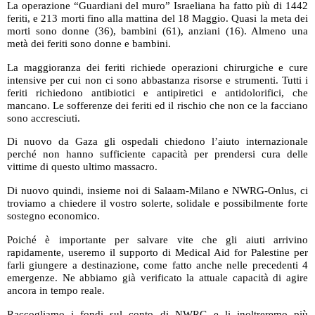
La operazione “Guardiani del muro” Israeliana ha fatto più di 1442
feriti, e 213 morti fino alla mattina del 18 Maggio. Quasi la meta dei
morti sono donne (36), bambini (61), anziani (16). Almeno una
metà dei feriti sono donne e bambini.
La maggioranza dei feriti richiede operazioni chirurgiche e cure
intensive per cui non ci sono abbastanza risorse e strumenti. Tutti i
feriti richiedono antibiotici e antipiretici e antidolorifici, che
mancano. Le sofferenze dei feriti ed il rischio che non ce la facciano
sono accresciuti.
Di nuovo da Gaza gli ospedali chiedono l’aiuto internazionale
perché non hanno sufficiente capacità per prendersi cura delle
vittime di questo ultimo massacro.
Di nuovo quindi, insieme noi di Salaam-Milano e NWRG-Onlus, ci
troviamo a chiedere il vostro solerte, solidale e possibilmente forte
sostegno economico.
Poiché è importante per salvare vite che gli aiuti arrivino
rapidamente, useremo il supporto di Medical Aid for Palestine per
farli giungere a destinazione, come fatto anche nelle precedenti 4
emergenze. Ne abbiamo già verificato la attuale capacità di agire
ancora in tempo reale.
Raccogliamo i fondi sul conto di NWRG e li inoltreremo più