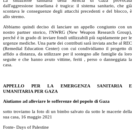
La situazione sanitaria della Striscia di Gaza provocata
dall'aggressione israeliana è tragica: il sistema sanitario, che già
scontava le conseguenze degli attacchi precedenti e del blocco, è
allo stremo.
Abbiamo quindi deciso di lanciare un appello congiunto con un
nostro partner storico, l'NWRG (New Weapon Research Group),
perché è in grado di inviare fondi utilizzabili più rapidamente per le
urgenze mediche. Una parte dei contributi sarà inviata anche al REC
(Remedial Education Center) con cui condividiamo il progetto di
affido a distanza, da utilizzare per il sostegno alle famiglie da loro
seguite e che hanno avuto vittime, feriti , perso o danneggiata la
casa.
APPELLO PER LA EMERGENZA SANITARIA E
UMANITARIA PER GAZA
Aiutiamo ad alleviare le sofferenze del popolo di Gaza
sotto troviamo la foto di un bimbo salvato da sotto le macerie della
sua casa, 16 maggio 2021
Fonte- Days of Palestine